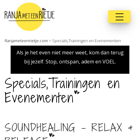
Ranjameteenrietje.com
>
Specials,Trainingen en Evenementen
Als je het even niet meer weet, kom dan terug
bij jezelf. Stop, ontspan, adem en VOEL.
Specials,Trainingen en
Evenementen
SOUNDHEALING - RELAX &