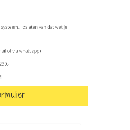
ysteem....loslaten van dat wat je
mail of via whatsapp)
230,-
M
rmulier