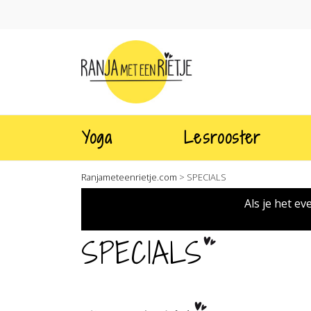
Yoga
Lesrooster
Ranjameteenrietje.com
>
SPECIALS
Als je het e
SPECIALS