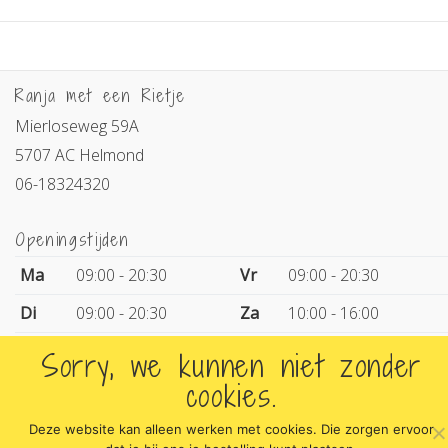
Ranja met een Rietje
Mierloseweg 59A
5707 AC Helmond
06-18324320
Openingstijden
Ma
09:00 - 20:30
Vr
09:00 - 20:30
Di
09:00 - 20:30
Za
10:00 - 16:00
Wo
09:00 - 20:30
Zo
Gesloten
Sorry, we kunnen niet zonder
cookies.
Do
09:00 - 20:30
Deze website kan alleen werken met cookies. Die zorgen ervoor
Copyright © 2026 Ranja met een Rietje
Contact
Over mij